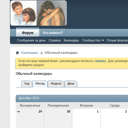
Форум
Что нового?
Сообщения за день
Справка
Календарь
Сообщество
Опции форум
Календарь
Обычный календарь
Если это ваш первый визит, рекомендуем почитать
справку
. Для размеще
выберите раздел.
Обычный календарь
Год
Месяц
Неделя
День
Декабрь 2015
Воскресенье
Понедельник
Вторник
Среда
→
29
30
1
2