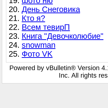
фото ню
День Снеговика
Кто я?
Всем тевирП
Книга "Девочколюбие"
snowman
Фото VK
Powered by vBulletin® Version 4.1
Inc. All rights r